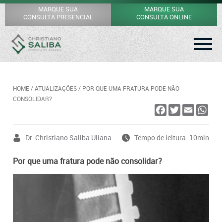
MARQUE SUA
MARQUE SUA
CONSULTA PRESENCIAL
CONSULTA ONLINE
HOME
/
ATUALIZAÇÕES
/
POR QUE UMA FRATURA PODE NÃO
CONSOLIDAR?
FACEBOOK
TWITTER
EMAIL
WHA
Dr. Christiano Saliba Uliana
Tempo de leitura: 10min
Por que uma fratura pode não consolidar?