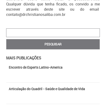
Manual da casa segura
Qualquer dúvida que tenha ficado, os convido a me
escrever através deste site ou do email
contato@drchristianosaliba.com.br
Fraturas do Quadril – Transtrocantérica
Lesões músculoesqueléticas associadas à prática do Tênis
MAIS PUBLICAÇÕES
Encontro de Experts Latino-America
Articulação do Quadril - Saúde e Qualidade de Vida