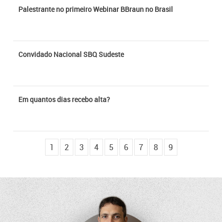
Palestrante no primeiro Webinar BBraun no Brasil
Convidado Nacional SBQ Sudeste
Em quantos dias recebo alta?
O que esta prótese tem de diferente?
1
2
3
4
5
6
7
8
9
Causas de bursite no quadril