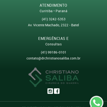
ATENDIMENTO
LIVE - Tratamento da artrose no quadril e joelho durante a
Curitiba • Paraná
pandemia
(41) 3242-5353
Av. Vicente Machado, 2322 - Batel
Dificuldade de movimentar o quadril
EMERGÊNCIAS E
Consultas
Quedas em casa são os acidentes mais comuns entre os
(41) 99186-0101
idosos
contato@drchristianosaliba.com.br
O esporte pode machucar o quadril??
O atendimento médico dentro do campo de futebol