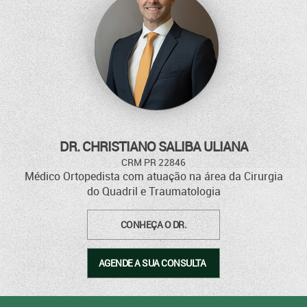
Apresentação de aula na Sociedade Brasileira de Quadril
O QUE FAZER SE UM FAMILIAR QUEBRAR O QUADRIL
EADTrauma WORLD MEETING foi um sucesso
DR. CHRISTIANO SALIBA ULIANA
CRM PR 22846
Médico Ortopedista com atuação na área da
Cirurgia
do Quadril e Traumatologia
World Meeting - Módulo 4
CONHEÇA O DR.
AGENDE A SUA CONSULTA
EADTrauma WORLD MEETING acontece nesta semana